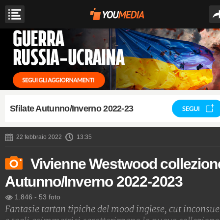
Sfilate Autunno/Inverno 2022-23
SEGUI
22 febbraio 2022
13:35
Vivienne Westwood collezion
Autunno/Inverno 2022-2023
1.846
-
53 foto
Fantasie tartan tipiche del mood inglese, cut inconsue