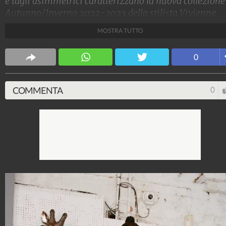
e tagli asimmetrici caratterizzano la nuova collezione
Autunno/Inverno 2022-2023 della stilista Vivienne
Westwood.
MOSTRA TUTTO
Stile e trend
0
1.515.117.472
-
1.957 video
-
138.074 foto
COMMENTA
0