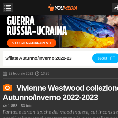
Sfilate Autunno/Inverno 2022-23
SEGUI
22 febbraio 2022
13:35
Vivienne Westwood collezion
Autunno/Inverno 2022-2023
1.858
-
53 foto
Fantasie tartan tipiche del mood inglese, cut inconsue