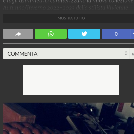
e tagli asimmetrici caratterizzano la nuova collezione
Autunno/Inverno 2022-2023 della stilista Vivienne
Westwood.
MOSTRA TUTTO
Stile e trend
0
1.515.304.036
-
1.957 video
-
138.079 foto
COMMENTA
0