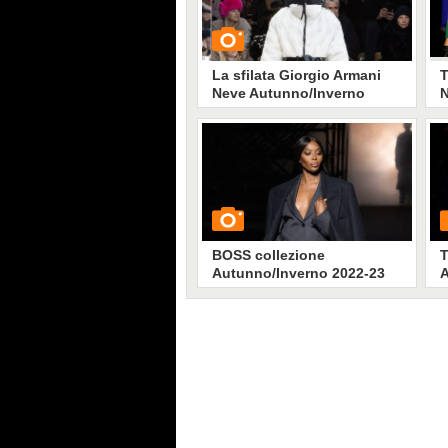
La sfilata Giorgio Armani
T
Neve Autunno/Inverno
N
2022-23
L
s
L
GUARDA
p
N
i
47363
• di
Stile e trend
M
BOSS collezione
T
Autunno/Inverno 2022-23
A
GUARDA
G
20315
• di
Stile e trend