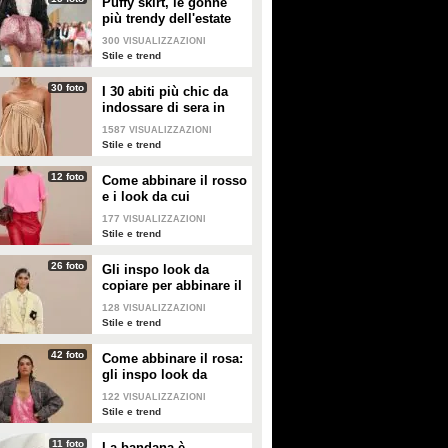
Puffy skirt, le gonne
più trendy dell'estate
2026 sono quelle a
300
VISUALIZZAZIONI
palloncino
Stile e trend
30 foto
I 30 abiti più chic da
indossare di sera in
estate
1587
VISUALIZZAZIONI
Stile e trend
12 foto
Come abbinare il rosso
e i look da cui
prendere ispirazione
177
VISUALIZZAZIONI
Stile e trend
26 foto
Gli inspo look da
copiare per abbinare il
giallo
128
VISUALIZZAZIONI
Stile e trend
42 foto
Come abbinare il rosa:
gli inspo look da
copiare
122
VISUALIZZAZIONI
Stile e trend
11 foto
La bandana è