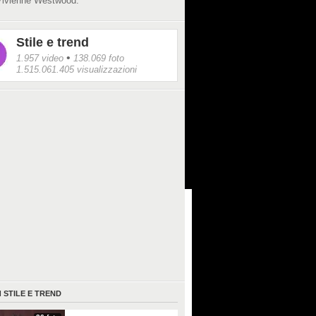
 Vivienne Westwood.
Stile e trend
•
1.957 video
138.069 foto
1.515.061.405 visualizzazioni
I
STILE E TREND