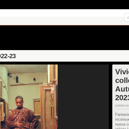
022-23
Viv
col
Aut
202
pubblicato
Fantasie
inconsue
nuova c