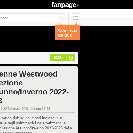
Comincia
da qui!
SEGUI
ienne Westwood
lezione
unno/Inverno 2022-
3
 il
22 febbraio 2022 alle ore 13:35
 tartan tipiche del mood inglese, cut
ti e tagli asimmetrici caratterizzano la
ollezione Autunno/Inverno 2022-2023 della