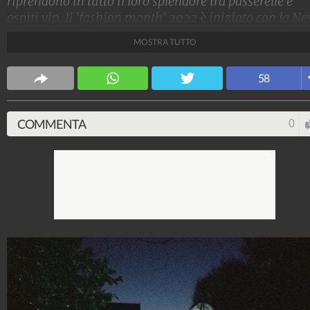
riprendono in tutto il loro splendore tra passerelle e
ospiti vip. Il 'fashion month' 2022 è iniziato con la N
York Fashion Week, per poi proseguire con Londra,
MOSTRA TUTTO
Milano e Parigi. Ecco tutte le star in prima fila.
Stile e trend
58
1.515.099.099
-
1.957 video
-
138.074 foto
COMMENTA
0