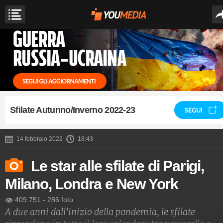
Sfilate Autunno/Inverno 2022-23
SEGUI
14 febbraio 2022
18:43
Le star alle sfilate di Parigi,
Milano, Londra e New York
409.751
-
286 foto
A due anni dall'inizio della pandemia, le sfilate