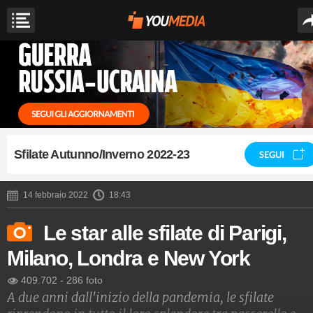
Sfilate Autunno/Inverno 2022-23
SEGUI
14 febbraio 2022
18:43
Le star alle sfilate di Parigi,
Milano, Londra e New York
409.702
-
286 foto
A due anni dall'inizio della pandemia, le sfilate