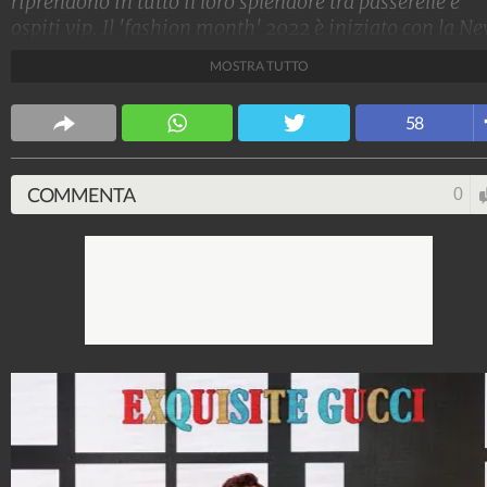
riprendono in tutto il loro splendore tra passerelle e
ospiti vip. Il 'fashion month' 2022 è iniziato con la N
York Fashion Week, per poi proseguire con Londra,
MOSTRA TUTTO
Milano e Parigi. Ecco tutte le star in prima fila.
Stile e trend
58
1.514.992.626
-
1.957 video
-
138.049 foto
COMMENTA
0