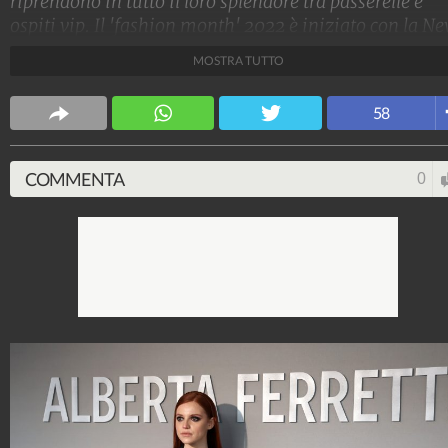
riprendono in tutto il loro splendore tra passerelle e
ospiti vip. Il 'fashion month' 2022 è iniziato con la N
York Fashion Week, per poi proseguire con Londra,
MOSTRA TUTTO
Milano e Parigi. Ecco tutte le star in prima fila.
Stile e trend
58
1.515.032.066
-
1.957 video
-
138.069 foto
COMMENTA
0