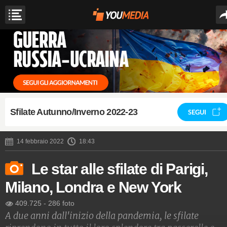
Sfilate Autunno/Inverno 2022-23
SEGUI
14 febbraio 2022
18:43
Le star alle sfilate di Parigi,
Milano, Londra e New York
409.725
-
286 foto
A due anni dall'inizio della pandemia, le sfilate