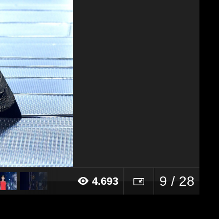
9 / 28
4.693
22 alle ore 16:59