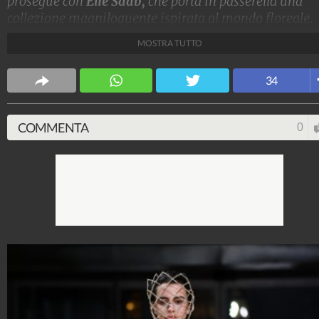
prosegue con
Elie Saab,
che porta in passerella una
collezione magniloquente ispirata al mondo floreale.
Applicazioni e ricami corrono su abiti semitrasparent
MOSTRA TUTTO
ornati da cappe, maxi fiocchi e cristalli.
Stile e trend
34
1.515.182.623
-
1.957 video
-
138.074 foto
COMMENTA
0