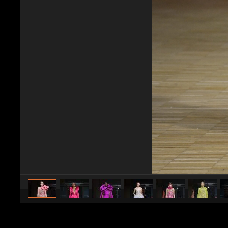
caricato da
Stile e trend