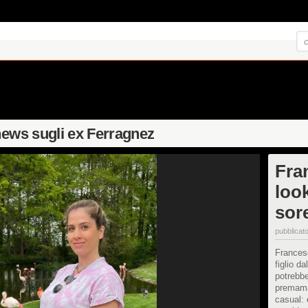
news sugli ex Ferragnez
Fra
loo
sore
pubblicato
Francesc
figlio d
potrebbe
premaman
casual: 