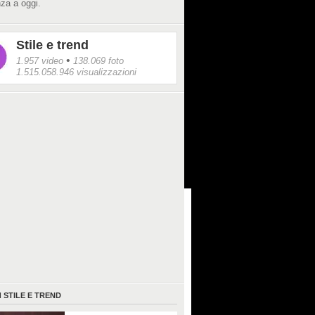
za a oggi.
Stile e trend
•
1.957 video
138.069 foto
1.515.058.946 visualizzazioni
I
STILE E TREND