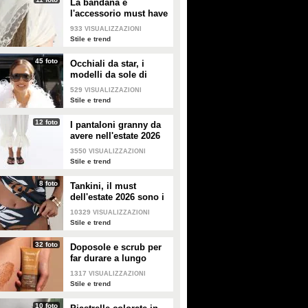
La bandana è
l'accessorio must have
dell'estate 2026: i
933
VISUALIZZAZIONI
modelli di tendenza
Stile e trend
45 foto
Occhiali da star, i
modelli da sole di
tendenza per l'estate
529
VISUALIZZAZIONI
2026
Stile e trend
12 foto
I pantaloni granny da
avere nell'estate 2026
3550
VISUALIZZAZIONI
Stile e trend
8 foto
Tankini, il must
dell'estate 2026 sono i
costumi con la canotta
10329
VISUALIZZAZIONI
Stile e trend
32 foto
Doposole e scrub per
far durare a lungo
l'abbronzatura in estate
1317
VISUALIZZAZIONI
Stile e trend
10 foto