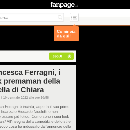
Comincia
da qui!
SEGUI
ncesca Ferragni, i
k premaman della
lla di Chiara
 il
10 gennaio 2022 alle ore 10:58
a Ferragni è incinta, aspetta il suo primo
al fidanzato Riccardo Nicoletti e non
 essere più felice. Come sono i suoi look
? All'insegna della comodità e dello stile
ecco cosa ha indossato dall'annuncio della