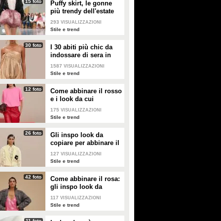
15 foto
Puffy skirt, le gonne
più trendy dell'estate
2026 sono quelle a
293
VISUALIZZAZIONI
palloncino
Stile e trend
30 foto
I 30 abiti più chic da
indossare di sera in
estate
1587
VISUALIZZAZIONI
Stile e trend
12 foto
Come abbinare il rosso
e i look da cui
prendere ispirazione
175
VISUALIZZAZIONI
Stile e trend
26 foto
Gli inspo look da
copiare per abbinare il
giallo
127
VISUALIZZAZIONI
Stile e trend
42 foto
Come abbinare il rosa:
gli inspo look da
copiare
117
VISUALIZZAZIONI
Stile e trend
11 foto