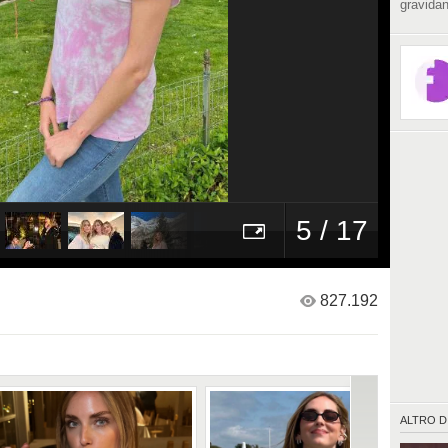
gravidan
5 / 17
827.192
ALTRO D