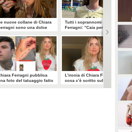
e nuove collane di Chiara
Tutti i soprannomi di Chiara
erragni sono una dolce
Ferragni: “Caia per la
edica ai figli Leone e
mamma, Ferry per i besties”
ittoria
Chiara Ferragni si sta godendo i
ponti di primavera fuori città e sui
 piccoli Leone e Vittoria sono la
social appare spenso spensierata e
iù grande ragione di vita di
allegra. Di recente, ad esempio, ha
hiara Ferragni ed è proprio per
voluto rivelare tutti i suoi
endergli omaggio che si è fatta
soprannomi più originali: ecco
ealizzare delle collane
quali sono.
ersonalizzate: ecco come sono e
uanto costano.
hiara Ferragni pubblica
L’ironia di Chiara Ferragni:
na foto del tatuaggio fatto
cosa c’è scritto sulla t-shirt
on Fedez, ma il gesto non
“Strawferry"
 per lui: qual è il
Chiara Ferragni ha trascorso la
ignificato
Pasquetta in compagnia degli
ra le sue storie Instagram, Chiara
amici e ha approfittato
erragni ha condiviso la foto del
dell'atmosfera spensierata per
atuaggio fatto con Fedez nel
sfoggiare un capo super ironico:
019. Si tratta di un piccolo
ecco cosa c'è scritto sulla sua
aviolo sorridente, all'epoca
nuova t-shirt "Strawferry".
romessa del loro amore e
omignolo con il quale erano
oliti chiamarsi. In realtà, però, il