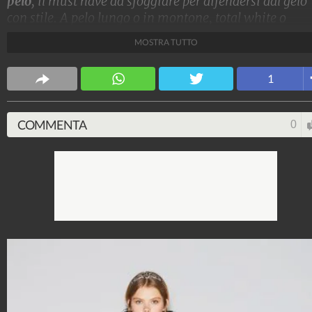
pelo
, il must have da sfoggiare per difendersi dal gelo
con stile. A pelo lungo o in montone, total white o
colorati: ecco i modelli pelosi da avere per l'inverno
MOSTRA TUTTO
2022.
Stile e trend
1
1.515.171.459
-
1.957 video
-
138.074 foto
COMMENTA
0