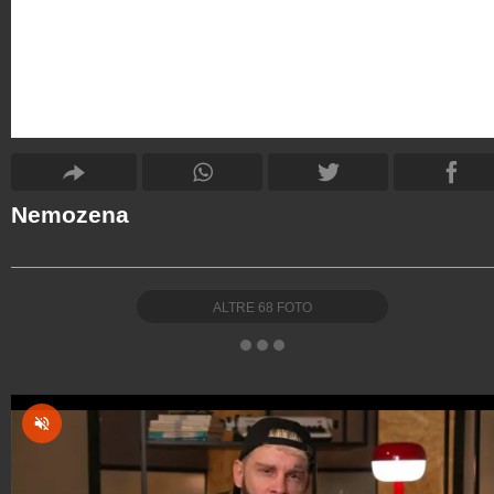
Nemozena
ALTRE
68
FOTO