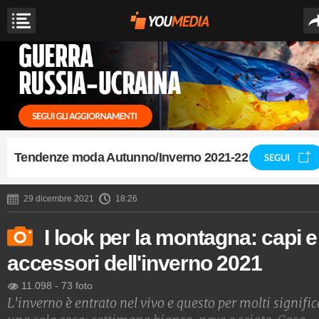
Tendenze moda Autunno/Inverno 2021-22
SEGUI
29 dicembre 2021
18:26
I look per la montagna: capi e
accessori dell'inverno 2021
11.098
-
73 foto
L'inverno è entrato nel vivo e questo per molti signific