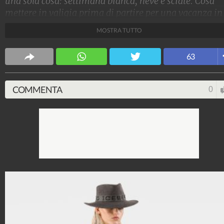
una sola cosa: settimana bianca, neve e sciate. Cosa
mettere in valigia prima di partire per una vacanza in
montagna? Dal montone agli occhiali da sole, ecco gli
MOSTRA TUTTO
accessori must have e come abbinarli.
Stile e trend
63
1.515.125.552
-
1.957 video
-
138.074 foto
COMMENTA
0