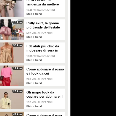
I 6 accessori di
tendenza da mettere
nella valigia dell'estate
1249
VISUALIZZAZIONI
2026
Stile e trend
15 foto
Puffy skirt, le gonne
più trendy dell'estate
2026 sono quelle a
512
VISUALIZZAZIONI
palloncino
Stile e trend
30 foto
I 30 abiti più chic da
indossare di sera in
estate
1835
VISUALIZZAZIONI
Stile e trend
12 foto
Come abbinare il rosso
e i look da cui
prendere ispirazione
220
VISUALIZZAZIONI
Stile e trend
26 foto
Gli inspo look da
copiare per abbinare il
giallo
152
VISUALIZZAZIONI
Stile e trend
42 foto
Come abbinare il rosa: