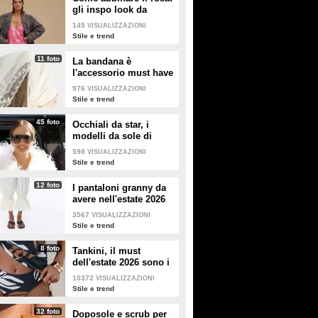
gli inspo look da
copiare
145
VISUALIZZAZIONI
Stile e trend
11 foto
La bandana è
l'accessorio must have
dell'estate 2026: i
976
VISUALIZZAZIONI
modelli di tendenza
Stile e trend
45 foto
Occhiali da star, i
modelli da sole di
tendenza per l'estate
598
VISUALIZZAZIONI
2026
Stile e trend
12 foto
I pantaloni granny da
avere nell'estate 2026
3567
VISUALIZZAZIONI
Stile e trend
8 foto
Tankini, il must
dell'estate 2026 sono i
costumi con la canotta
10372
VISUALIZZAZIONI
Stile e trend
32 foto
Doposole e scrub per