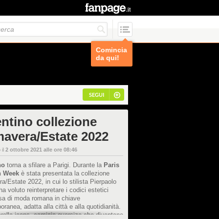
Comincia
da qui!
SEGUI
entino collezione
mavera/Estate 2022
 il
2 ottobre 2021 alle ore 08:46
no
torna a sfilare a Parigi. Durante la
Paris
n Week
è stata presentata la collezione
a/Estate 2022, in cui lo stilista Pierpaolo
ha voluto reinterpretare i codici estetici
asa di moda romana in chiave
ranea, adatta alla città e alla quotidianità.
rella jeans, camicie oversize che diventano