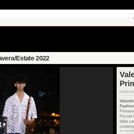
vera/Estate 2022
Val
Pri
pubblicato
Valenti
Fashio
Primaver
Piccioli 
della c
contempo
In passe