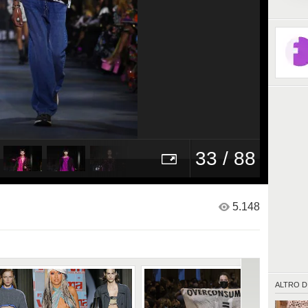
abiti e 
magenta
letteralm
tra i tav
passant
33 / 88
5.148
ALTRO D