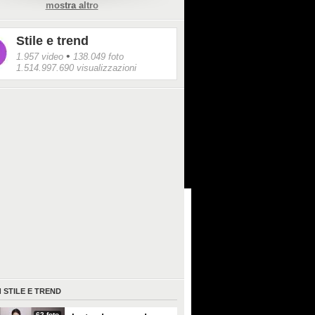
mostra altro
ce di dettagli barocchi, dai corsetti agli
per un risultato assolutamente
oraneo.
Stile e trend
•
1.957 video
138.049 foto
1.514.997.690 visualizzazioni
I
STILE E TREND
62 foto