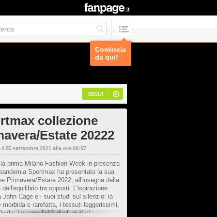
Comincia
da qui!
SEGUI
rtmax collezione
mavera/Estate 20222
 il
25 settembre 2021 alle ore 09:57
 la prima Milano Fashion Week in presenza
 pandemia Sportmax ha presentato la sua
ne Primavera/Estate 2022, all'insegna della
e dell'equilibrio tra opposti. L'ispirazione
a John Cage e i suoi studi sul silenzio: la
è morbida e rarefatta, i tessuti leggerissimi,
fluide. La semplicità degli abiti si