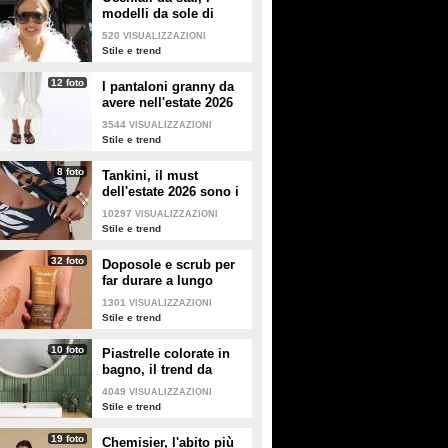
modelli da sole di
tendenza per l'estate
520
VISUALIZZAZIONI
2026
Stile e trend
12 foto
I pantaloni granny da
avere nell'estate 2026
3544
VISUALIZZAZIONI
Stile e trend
8 foto
Tankini, il must
dell'estate 2026 sono i
costumi con la canotta
10297
VISUALIZZAZIONI
Stile e trend
32 foto
Doposole e scrub per
far durare a lungo
l'abbronzatura in estate
1301
VISUALIZZAZIONI
Stile e trend
10 foto
Piastrelle colorate in
bagno, il trend da
seguire in casa
4049
VISUALIZZAZIONI
Stile e trend
19 foto
Chemisier, l'abito più