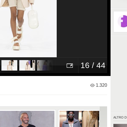
arricchis
sbuffi, 
contemp
16 / 44
1.320
ALTRO D