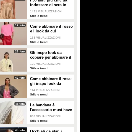
I 30 abiti più chic da
belle e affiatate da sembrare
alle sfilate.
indossare di sera in
sorelle.
estate
1491
VISUALIZZAZIONI
Stile e trend
12 foto
Come abbinare il rosso
e i look da cui
prendere ispirazione
133
VISUALIZZAZIONI
Stile e trend
26 foto
Gli inspo look da
copiare per abbinare il
giallo
126
VISUALIZZAZIONI
Stile e trend
42 foto
Come abbinare il rosa:
gli inspo look da
copiare
114
VISUALIZZAZIONI
Stile e trend
11 foto
La bandana è
l'accessorio must have
dell'estate 2026: i
898
VISUALIZZAZIONI
modelli di tendenza
Stile e trend
45 foto
Occhiali da star, i