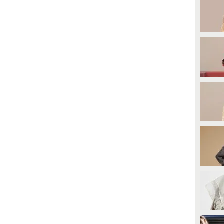
iabete, che le permette di tenere
delle minigonne-cintura e dello
otto controllo la glicemia.
stile colorato e ultra scintillante di
Paris Hilton e Britney Spears