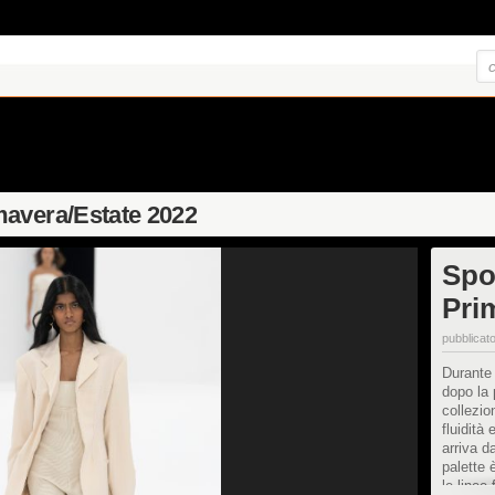
avera/Estate 2022
Spo
Pri
pubblicato
Durante
dopo la
collezio
fluidità 
arriva d
palette 
le linee 