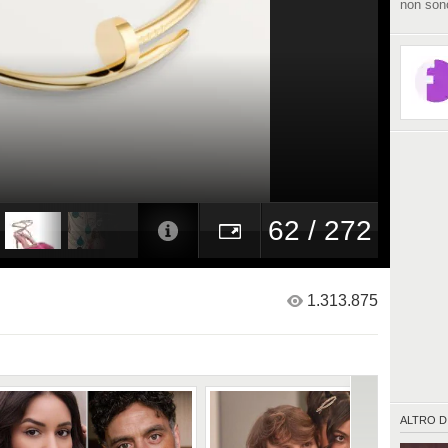
non sono
62 / 272
1.313.875
ALTRO D