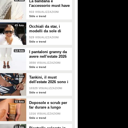
La bandana è
l'accessorio must have
dell'estate 2026: i
933
VISUALIZZAZIONI
modelli di tendenza
Stile e trend
45 foto
Occhiali da star, i
modelli da sole di
tendenza per l'estate
529
VISUALIZZAZIONI
2026
Stile e trend
12 foto
I pantaloni granny da
avere nell'estate 2026
3550
VISUALIZZAZIONI
Stile e trend
8 foto
Tankini, il must
dell'estate 2026 sono i
costumi con la canotta
10329
VISUALIZZAZIONI
Stile e trend
32 foto
Doposole e scrub per
far durare a lungo
l'abbronzatura in estate
1316
VISUALIZZAZIONI
Stile e trend
10 foto