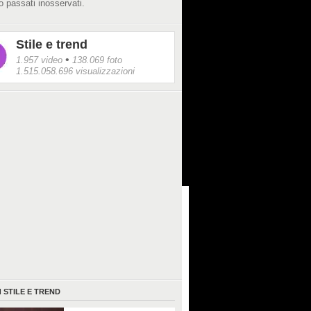
 passati inosservati.
Stile e trend
•
1.957 video
138.069 foto
1.515.058.696 visualizzazioni
I
STILE E TREND