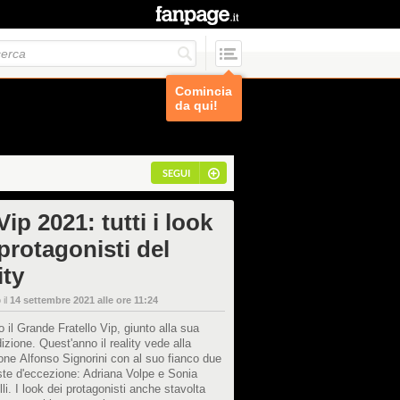
Comincia
da qui!
SEGUI
ip 2021: tutti i look
protagonisti del
ity
 il
14 settembre 2021 alle ore 11:24
o il Grande Fratello Vip, giunto alla sua
izione. Quest'anno il reality vede alla
ne Alfonso Signorini con al suo fianco due
ste d'eccezione: Adriana Volpe e Sonia
li. I look dei protagonisti anche stavolta