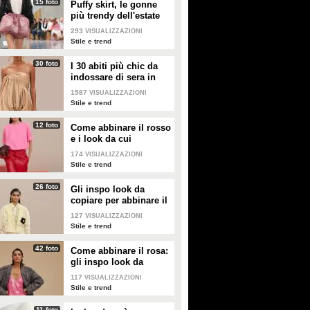
15 foto
Puffy skirt, le gonne
più trendy dell'estate
2026 sono quelle a
293
VISUALIZZAZIONI
palloncino
Stile e trend
30 foto
I 30 abiti più chic da
indossare di sera in
estate
1587
VISUALIZZAZIONI
Stile e trend
12 foto
Come abbinare il rosso
e i look da cui
prendere ispirazione
174
VISUALIZZAZIONI
Stile e trend
26 foto
Gli inspo look da
copiare per abbinare il
giallo
127
VISUALIZZAZIONI
Stile e trend
42 foto
Come abbinare il rosa:
gli inspo look da
copiare
117
VISUALIZZAZIONI
Stile e trend
11 foto