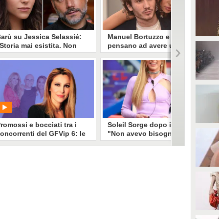
arù su Jessica Selassié:
Manuel Bortuzzo e Lulù
Storia mai esistita. Non
pensano ad avere un figlio:
ono innamorato, basta
"Ricorreremo alla
on ce la faccio più"
fecondazione assistita"
n un'intervista rilasciata a
Manuel Bortuzzo racconta la
erissimo, Barù ha fatto chiarezza
convivenza con Lulù fuori dal
ul suo rapporto con Jessica Hailé
GFVip. L'idea di diventare padre
elassié, conosciuta al Grande
sembra sempre più concreta:
ratello Vip.
“Lulù mi dà la serenità di
affrontare qualsiasi cosa senza
problemi”.
romossi e bocciati tra i
Soleil Sorge dopo il GF:
oncorrenti del GFVip 6: le
"Non avevo bisogno di
agelle di Adriana Volpe
vincere, la vittoria è stata
farmi conoscere"
Soleil Sorge si racconta in
PLAY
un'intervista al settimanale Chi, in
cui parla della sua esperienza al
Grande Fratello Vip, dove si è fatta
3012
• di
Spettacolo Fanpage
conoscere nelle sue mille
sfaccettature, anche senza Alex
Belli.