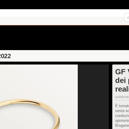
2022
GF V
dei 
real
pubblicato
È tornat
sesta ed
conduzio
opinioni
Bruganel