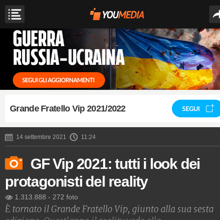
Grande Fratello Vip 2021/2022
SEGUI
14 settembre 2021
11:24
GF Vip 2021: tutti i look dei
protagonisti del reality
1.313.888
-
272 foto
È tornato il Grande Fratello Vip, giunto alla sua sesta