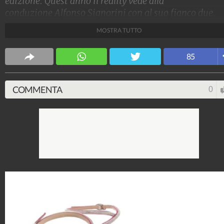
edizione. Quest'anno il reality vede alla
conduzione Alfonso Signorini con al suo fianco due
opinioniste d'eccezione: Adriana Volpe e Sonia
MOSTRA TUTTO
Bruganelli. I look dei protagonisti anche stavolta non
sono passati inosservati.
85
Stile e trend
1.515.147.027
-
1.957 video
-
138.074 foto
COMMENTA
0