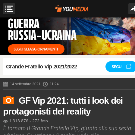
Grande Fratello Vip 2021/2022
SEGUI
14 settembre 2021
11:24
GF Vip 2021: tutti i look dei
protagonisti del reality
1.313.876
-
272 foto
È tornato il Grande Fratello Vip, giunto alla sua sesta