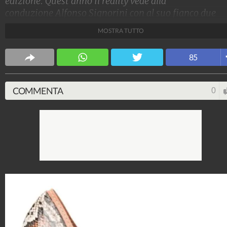
edizione. Quest'anno il reality vede alla
conduzione Alfonso Signorini con al suo fianco due
opinioniste d'eccezione: Adriana Volpe e Sonia
MOSTRA TUTTO
Bruganelli. I look dei protagonisti anche stavolta non
sono passati inosservati.
85
Stile e trend
1.515.066.745
-
1.957 video
-
138.069 foto
COMMENTA
0