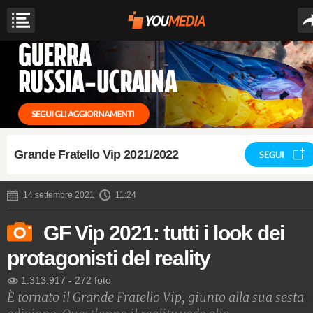
Grande Fratello Vip 2021/2022
SEGUI
14 settembre 2021
11:24
GF Vip 2021: tutti i look dei
protagonisti del reality
1.313.917
-
272 foto
È tornato il Grande Fratello Vip, giunto alla sua sesta