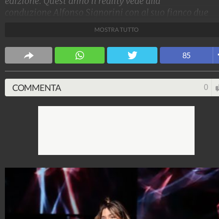
edizione. Quest'anno il reality vede alla
conduzione Alfonso Signorini con al suo fianco due
opinioniste d'eccezione: Adriana Volpe e Sonia
MOSTRA TUTTO
Bruganelli. I look dei protagonisti anche stavolta non
sono passati inosservati.
85
Stile e trend
1.515.283.102
-
1.957 video
-
138.077 foto
COMMENTA
0