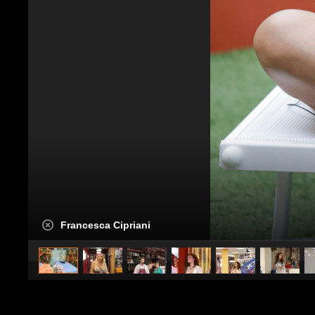
Francesca Cipriani
caricato da
Stile e trend