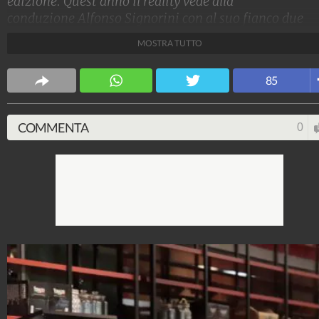
edizione. Quest'anno il reality vede alla
conduzione Alfonso Signorini con al suo fianco due
opinioniste d'eccezione: Adriana Volpe e Sonia
MOSTRA TUTTO
Bruganelli. I look dei protagonisti anche stavolta non
sono passati inosservati.
85
Stile e trend
1.515.297.388
-
1.957 video
-
138.079 foto
COMMENTA
0