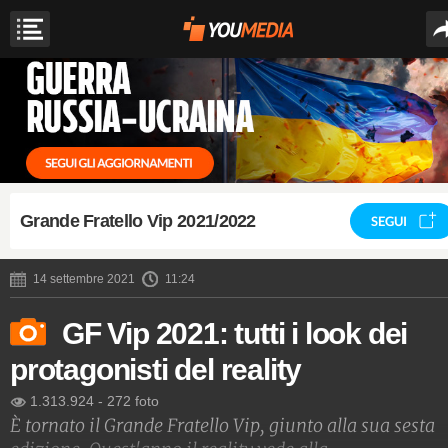
Grande Fratello Vip 2021/2022
SEGUI
14 settembre 2021
11:24
GF Vip 2021: tutti i look dei
protagonisti del reality
1.313.924
-
272 foto
È tornato il Grande Fratello Vip, giunto alla sua sesta