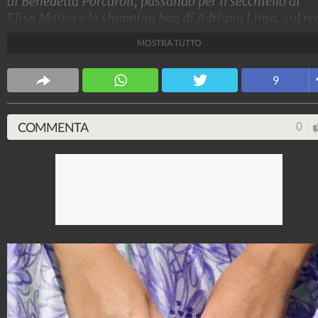
di Benedetta Porcaroli, passando per il secchiello di
Elisa Maino e la shopping bag di Adriana Lima, sul re
carpet del Festival del Cinema di Venezia 2021 le star
MOSTRA TUTTO
sfilano con le loro borse griffate. Ecco i modelli più bel
e quanto costano
9
Stile e trend
1.515.162.362
-
1.957 video
-
138.074 foto
COMMENTA
0