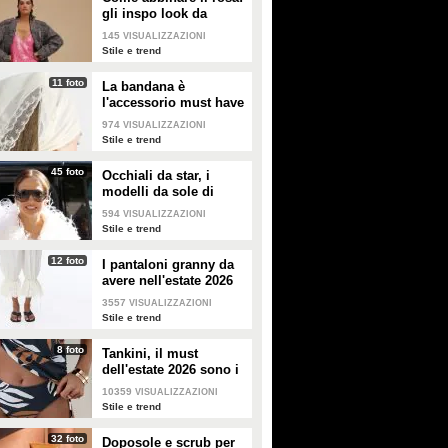
gli inspo look da
copiare
145
VISUALIZZAZIONI
Stile e trend
11 foto
La bandana è
l'accessorio must have
dell'estate 2026: i
974
VISUALIZZAZIONI
modelli di tendenza
Stile e trend
45 foto
Occhiali da star, i
modelli da sole di
tendenza per l'estate
594
VISUALIZZAZIONI
2026
Stile e trend
12 foto
I pantaloni granny da
avere nell'estate 2026
3557
VISUALIZZAZIONI
Stile e trend
8 foto
Tankini, il must
dell'estate 2026 sono i
costumi con la canotta
10359
VISUALIZZAZIONI
Stile e trend
32 foto
Doposole e scrub per