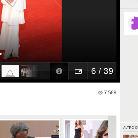
el
6 / 39
7.589
ALTRO D