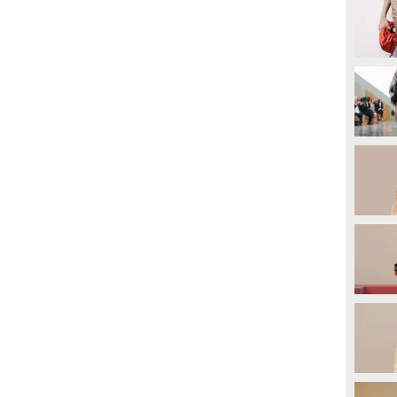
cco i modelli più belli e quanto
scollatura. I due hanno
ostano
letteralmente rubato la scena al
Lido, facendo impazzire i fan