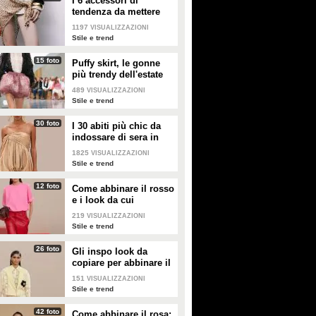
I 6 accessori di
brillante abito blu, sono apparsi
tendenza da mettere
innamorati e sorridenti. "È
nella valigia dell'estate
sempre un sogno essere qui", ha
1197
VISUALIZZAZIONI
2026
scritto Natalia sui social.
Stile e trend
15 foto
Puffy skirt, le gonne
più trendy dell'estate
2026 sono quelle a
489
VISUALIZZAZIONI
palloncino
Stile e trend
30 foto
I 30 abiti più chic da
indossare di sera in
estate
1825
VISUALIZZAZIONI
Stile e trend
12 foto
Come abbinare il rosso
e i look da cui
prendere ispirazione
219
VISUALIZZAZIONI
Stile e trend
26 foto
Gli inspo look da
copiare per abbinare il
giallo
151
VISUALIZZAZIONI
Stile e trend
42 foto
Come abbinare il rosa: