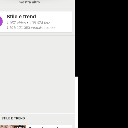
mostra altro
Stile e trend
•
1.957 video
138.074 foto
1.515.121.393 visualizzazioni
I
STILE E TREND
22 foto