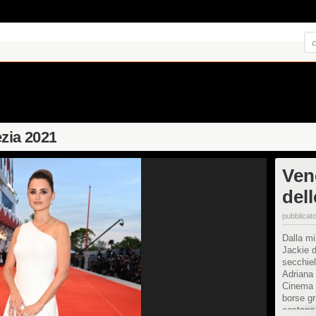
zia 2021
Ven
dell
pubblicato
Dalla mi
Jackie d
secchiel
Adriana 
Cinema d
borse gr
costano