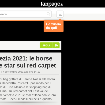
Comincia
da qui!
SEGUI
ezia 2021: le borse
e star sul red carpet
 il
7 settembre 2021 alle ore 14:17
ni bag griffata di Serena Rossi alla borsa
i Benedetta Porcaroli, passando per il
lo di Elisa Maino e la shopping bag di
Lima, sul red carpet del Festival del
i Venezia 2021 le star sfilano con le loro
iffate. Ecco i modelli più belli e quanto