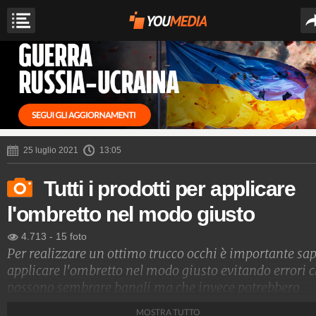
25 luglio 2021
13:05
Tutti i prodotti per applicare
l'ombretto nel modo giusto
4.713
-
15 foto
Per realizzare un ottimo trucco occhi è importante sa
applicare l'ombretto nel modo giusto evitando errori 
possono sembrare banali ma che invece potrebbero
rendere pesante e stanco il tuo sguardo. Oltre a sceglie
MOSTRA TUTTO