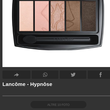
Lancôme - Hypnôse
ALTRE
10
FOTO