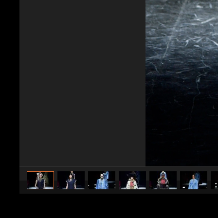
caricato da
Stile e trend