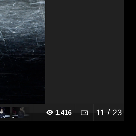
11 / 23
1.416
021 alle ore 11:48