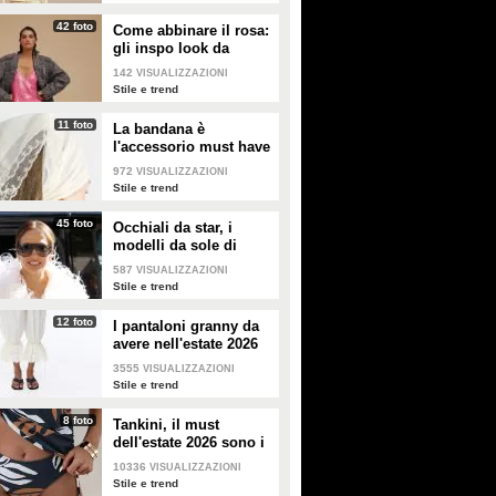
42 foto
Come abbinare il rosa:
gli inspo look da
copiare
142
VISUALIZZAZIONI
Stile e trend
11 foto
La bandana è
l'accessorio must have
dell'estate 2026: i
972
VISUALIZZAZIONI
modelli di tendenza
Stile e trend
45 foto
Occhiali da star, i
modelli da sole di
tendenza per l'estate
587
VISUALIZZAZIONI
2026
Stile e trend
12 foto
I pantaloni granny da
avere nell'estate 2026
3555
VISUALIZZAZIONI
Stile e trend
8 foto
Tankini, il must
dell'estate 2026 sono i
costumi con la canotta
10336
VISUALIZZAZIONI
Stile e trend