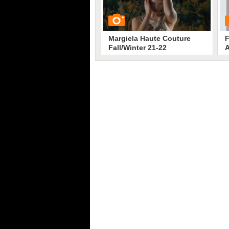
Margiela Haute Couture
F
Fall/Winter 21-22
A
GUARDA
G
522
• di
Stile e trend