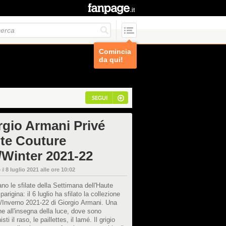
Comincia
da qui!
SEGUI
rgio Armani Privé
te Couture
l/Winter 2021-22
 il
8 luglio 2021 alle ore 10:02
no le sfilate della Settimana dell'Haute
arigina: il 6 luglio ha sfilato la collezione
/Inverno 2021-22 di Giorgio Armani. Una
ne all'insegna della luce, dove sono
sti il raso, le paillettes, il lamé. Il grigio