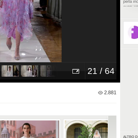
perla inc
cyan, ve
piume e
Privé vu
collezio
dell’Amb
21 / 64
2.881
ALTRO D