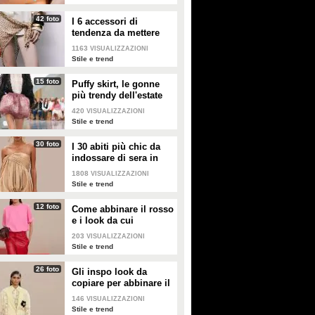
42 foto
I 6 accessori di
tendenza da mettere
nella valigia dell'estate
1163
VISUALIZZAZIONI
2026
Stile e trend
15 foto
Puffy skirt, le gonne
più trendy dell'estate
2026 sono quelle a
420
VISUALIZZAZIONI
palloncino
Stile e trend
30 foto
I 30 abiti più chic da
indossare di sera in
estate
1808
VISUALIZZAZIONI
Stile e trend
12 foto
Come abbinare il rosso
e i look da cui
prendere ispirazione
203
VISUALIZZAZIONI
Stile e trend
26 foto
Gli inspo look da
copiare per abbinare il
giallo
146
VISUALIZZAZIONI
Stile e trend