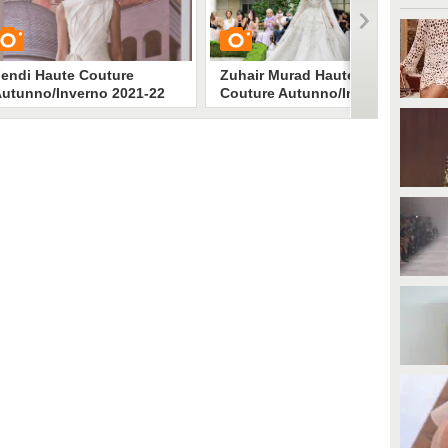
endi Haute Couture
Zuhair Murad Haute
utunno/Inverno 2021-22
Couture Autunno/Inverno
21-22
UARDA
GUARDA
920
• di
Stile e trend
2494
• di
Stile e trend