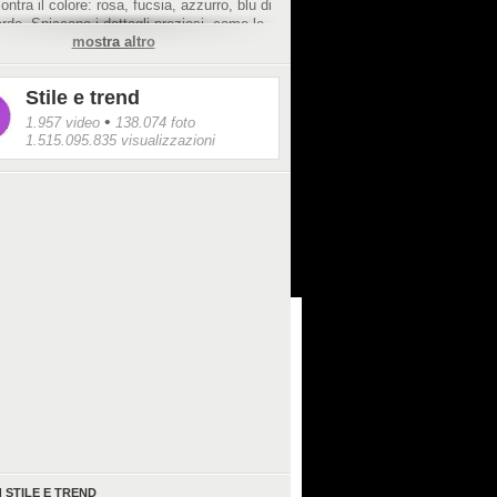
ontra il colore: rosa, fucsia, azzurro, blu di
rde. Spiccano i dettagli preziosi, come le
mostra altro
 le gonne vaporose: la donna di Armani
ole risplendere dopo la pandemia. La
ne "Shine" è stata presentata nei saloni
Stile e trend
asciata Italiana in rue de Varenne.
•
1.957 video
138.074 foto
1.515.095.835 visualizzazioni
I
STILE E TREND