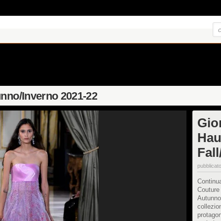
unno/Inverno 2021-22
Gio
Hau
Fal
pubblicato
Continua
Couture p
Autunno
collezio
protagoni