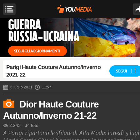
Parigi Haute Couture Autunno/Inverno
SEGUI
2021-22
6 luglio 2021
11:57
Dior Haute Couture
Autunno/Inverno 21-22
2.243
-
34 foto
A Parigi ripartono le sfilate di Alta Moda: lunedì 5 lugl