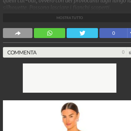
quelli cut-out, ovvero con dei provocanti tagli lungo l
silhouette. Possono lasciare i fianchi scoperti,
aggiungere un dettaglio sexy al décolleté o
MOSTRA TUTTO
semplicemente mettere in risalto una parte della
schiena: ecco i modelli più trendy del momento.
0
Stile e trend
1.515.009.720
-
1.957 video
-
138.060 foto
COMMENTA
0