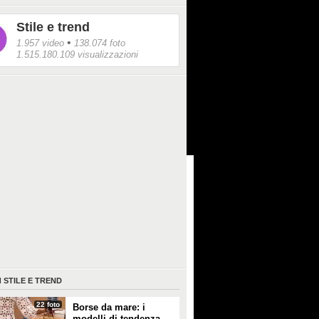
Stile e trend
•
1.957 video
138.074 foto
1.515.180.109 visualizzazioni
I
STILE E TREND
22 foto
Borse da mare: i
modelli di tendenza