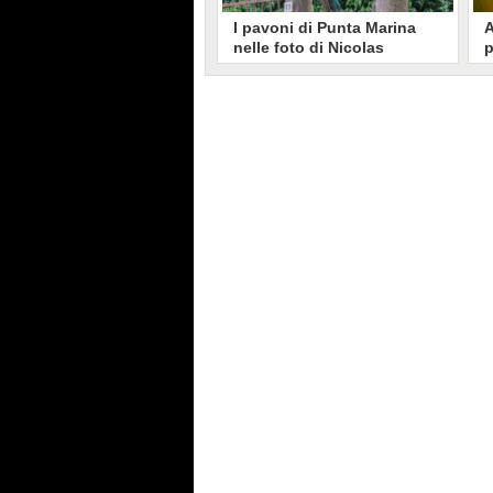
I pavoni di Punta Marina
A
nelle foto di Nicolas
p
Brunetti: "La convivenza è
C
possibile, si lamentano in
s
pochi"
Nicolas Brunetti ha voluto
L
testimoniare la vita coi pavoni di
g
Punta Marina, senza allarmismi.
c
Le sue foto dell'invasione sono
i
state riprese dalla stampa estera.
s
C