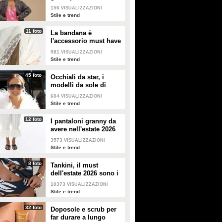
copiare
156
VISUALIZZAZIONI
Stile e trend
11 foto
La bandana è
l'accessorio must have
dell'estate 2026: i
981
VISUALIZZAZIONI
modelli di tendenza
Stile e trend
45 foto
Occhiali da star, i
modelli da sole di
tendenza per l'estate
604
VISUALIZZAZIONI
2026
Stile e trend
12 foto
I pantaloni granny da
avere nell'estate 2026
3573
VISUALIZZAZIONI
Stile e trend
8 foto
Tankini, il must
dell'estate 2026 sono i
costumi con la canotta
10373
VISUALIZZAZIONI
Stile e trend
32 foto
Doposole e scrub per
far durare a lungo