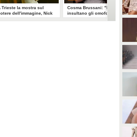
 Trieste la mostra sul
Cosma Brussani: "Mi
otere dell'immagine, Nick
insultano gli omofobi e gli
erioni: "Un look funziona
insicuri, all’inizio
e non devi spiegarlo"
rispondevo ora lascio
andare"
a mostra "Quando il mondo ti
PLAY
uarda" esplora il legame stylist-
elebrity. Un look non è solo
mmagine è racconto, come ha
0
• di
Giusy Dente
piegato a Fanpage.it Nick
erioni.