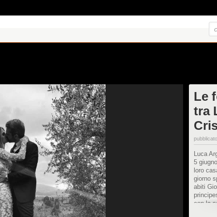
Le 
tra
Cri
pubblicato
Luca Arg
5 giugno
loro cas
giorno s
abiti Gi
principe
con la s
l'elegan