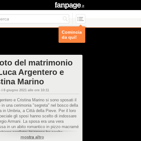
Comincia
da qui!
foto del matrimonio
 Luca Argentero e
stina Marino
 il
8 giugno 2021 alle ore 10:11
entero e Cristina Marino si sono sposati il
 in una cerimonia "segreta" nel bosco della
a in Umbria, a Città della Pieve. Per il loro
peciale gli sposi hanno scelto di indossare
orgio Armani. La sposa era una vera
ssa in un abito romantico in pizzo macramé
chiena scollata, lo sposo ha scelto
mostra altro
za di un completo blu tre pezzi.