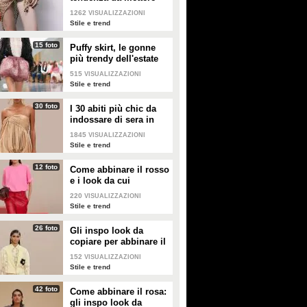
nella valigia dell'estate
1262
VISUALIZZAZIONI
2026
Stile e trend
15 foto
Puffy skirt, le gonne
più trendy dell'estate
2026 sono quelle a
515
VISUALIZZAZIONI
palloncino
Stile e trend
30 foto
I 30 abiti più chic da
indossare di sera in
estate
1845
VISUALIZZAZIONI
Stile e trend
12 foto
Come abbinare il rosso
e i look da cui
prendere ispirazione
220
VISUALIZZAZIONI
Stile e trend
26 foto
Gli inspo look da
copiare per abbinare il
giallo
152
VISUALIZZAZIONI
Stile e trend
42 foto
Come abbinare il rosa:
gli inspo look da