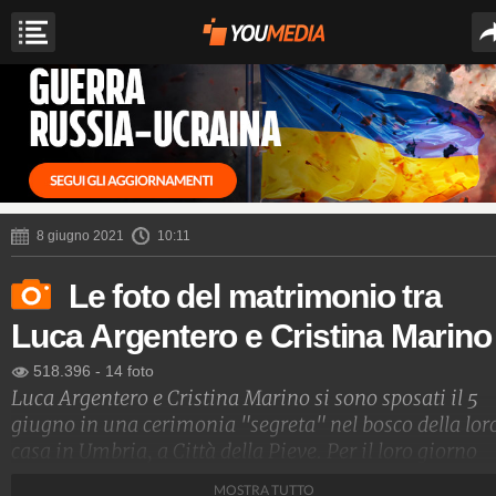
8 giugno 2021
10:11
Le foto del matrimonio tra
Luca Argentero e Cristina Marino
518.396
-
14 foto
Luca Argentero e Cristina Marino si sono sposati il 5
giugno in una cerimonia "segreta" nel bosco della lor
casa in Umbria, a Città della Pieve. Per il loro giorno
speciale gli sposi hanno scelto di indossare abiti Giorg
MOSTRA TUTTO