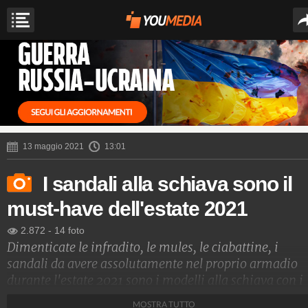
13 maggio 2021
13:01
I sandali alla schiava sono il
must-have dell'estate 2021
2.872
-
14 foto
Dimenticate le infradito, le mules, le ciabattine, i
sandali da avere assolutamente nel proprio armadio
durante l'estate 2021 sono i modelli alla schiava con i
lacci da annodare intorno al polpaccio. Ecco quali sono
MOSTRA TUTTO