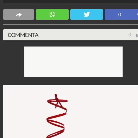
modelli must-have che aggiungeranno un tocco anni
2000 ai vostri look.
0
Stile e trend
1.515.098.544
-
1.957 video
-
138.074 foto
COMMENTA
0