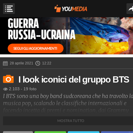
28 aprile 2021
12:22
I look iconici del gruppo BTS
2.103
-
19 foto
I BTS sono una boy band sudcoreana che ha travolto l
musica pop, scalando le classifiche internazionali e
facendo incetta di premi e nomination, dai Grammy
Awards ai Billboards. La loro rivoluzione non riguard
MOSTRA TUTTO
solo la musica: giovani, cool e con uno stile unico, so
corteggiati da tutti i brand della moda, che fanno a ga