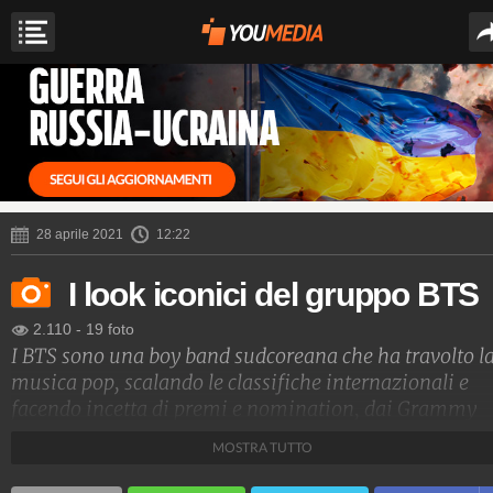
28 aprile 2021
12:22
I look iconici del gruppo BTS
2.110
-
19 foto
I BTS sono una boy band sudcoreana che ha travolto l
musica pop, scalando le classifiche internazionali e
facendo incetta di premi e nomination, dai Grammy
Awards ai Billboards. La loro rivoluzione non riguard
MOSTRA TUTTO
solo la musica: giovani, cool e con uno stile unico, so
corteggiati da tutti i brand della moda, che fanno a ga