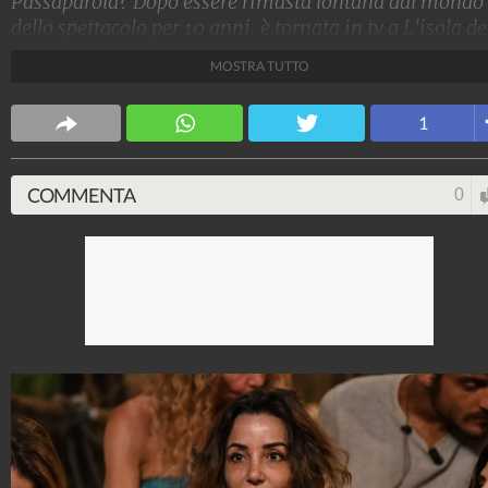
Passaparola? Dopo essere rimasta lontana dal mondo
dello spettacolo per 10 anni, è tornata in tv a L'isola de
famosi. Sebbene sia un tantino cambiata rispetto agli
MOSTRA TUTTO
esordi, non ha perso il corpo da urlo che da sempre la
caratterizza.
1
Stile e trend
1.515.117.980
-
1.957 video
-
138.074 foto
COMMENTA
0