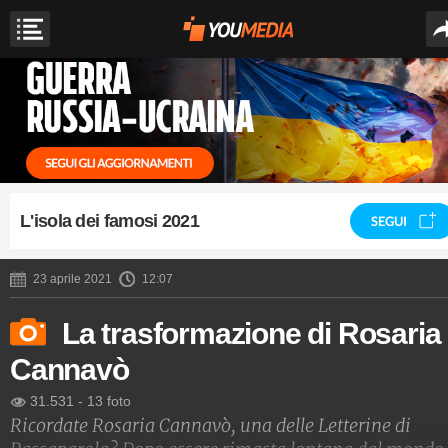
L'isola dei famosi 2021
SEGUI
23 aprile 2021
12:07
La trasformazione di Rosaria
Cannavò
31.531
-
13 foto
Ricordate Rosaria Cannavò, una delle Letterine di