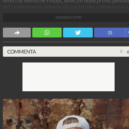
Amici di Maria De Filippi, dove fin dalla prima puntat
del serale appare sempre elegantissimo e glamour sul
palco. In quanti hanno mai visto le sue foto fuori dal
MOSTRA TUTTO
talent? Nella vita "reale" vanta uno stile casual e ama 
camicie colorate e oversize.
15
Stile e trend
1.515.255.500
-
1.957 video
-
138.077 foto
COMMENTA
0