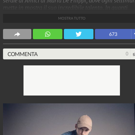
serale di Amici di Maria De Filippi, dove ogni settima
mette in mostra il suo incredibile talento. In quanti
hanno visto qualche sua foto prima del programma?
MOSTRA TUTTO
Ecco gli scatti che mostrano la trasformazione.
Stile e trend
673
1.515.283.179
-
1.957 video
-
138.077 foto
COMMENTA
0