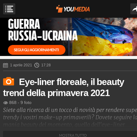
1 aprile 2021
17:28
Eye-liner floreale, il beauty
trend della primavera 2021
868
-
9 foto
Siete alla ricerca di un tocco di novità per rendere sup
trendy i vostri make-up primaverili? Dovete seguire l
mania beauty del momento, quella dell'eye-liner
floreale: ecco le idee più originali delle utenti del web.
MOSTRA TUTTO