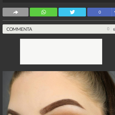
Stile e trend
0
1.515.282.264
-
1.957 video
-
138.077 foto
COMMENTA
0