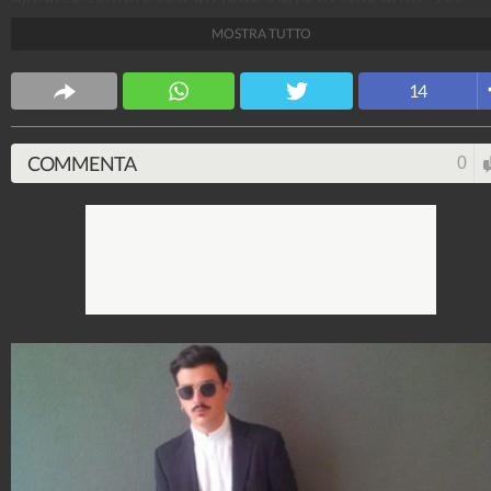
Avete mai visto una sua foto prima del successo? Ecco
MOSTRA TUTTO
gli scatti che mostrano la trasformazione.
Stile e trend
14
1.515.108.071
-
1.957 video
-
138.074 foto
COMMENTA
0