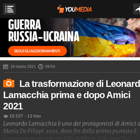
18 marzo 2021
09:54
La trasformazione di Leonar
Lamacchia prima e dopo Amici
2021
10.537
-
13 foto
Leonardo Lamacchia è uno dei protagonisti di Amici d
Maria De Filippi 2021, dove fin dalla prima puntata è
apparso sempre con un folto baffo in stile anni '70.