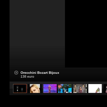
Orecchini Bozart Bijoux
138 euro
caricato da
Stile e trend