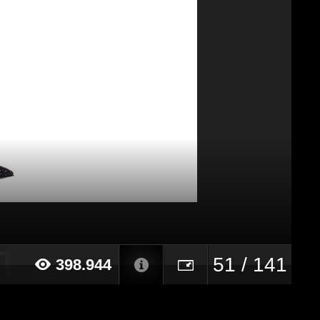
51 / 141
398.944
21 alle ore 13:45