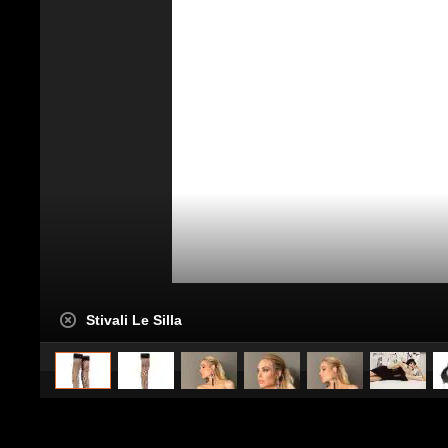
Stivali Le Silla
caricato da
Stile e trend