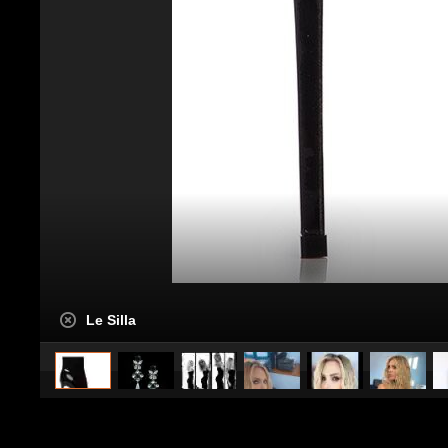
Le Silla
caricato da
Stile e trend