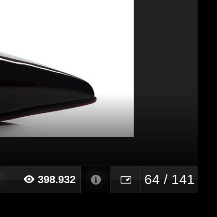
64 / 141
398.932
21 alle ore 13:45