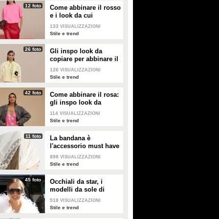
12 foto
Come abbinare il rosso
e i look da cui
prendere ispirazione
133
VISUALIZZAZIONI
Stile e trend
26 foto
Gli inspo look da
copiare per abbinare il
giallo
126
VISUALIZZAZIONI
Stile e trend
42 foto
Come abbinare il rosa:
gli inspo look da
copiare
114
VISUALIZZAZIONI
Stile e trend
11 foto
La bandana è
l'accessorio must have
dell'estate 2026: i
898
VISUALIZZAZIONI
modelli di tendenza
Stile e trend
45 foto
Occhiali da star, i
modelli da sole di
tendenza per l'estate
518
VISUALIZZAZIONI
2026
Stile e trend