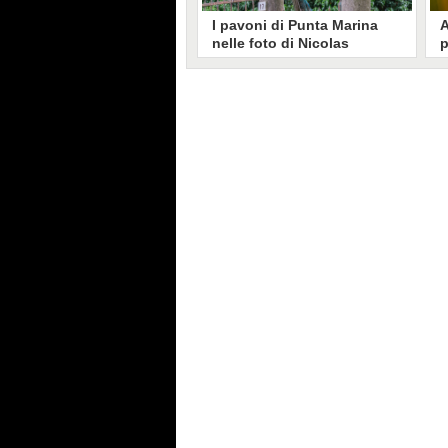
I pavoni di Punta Marina
A
nelle foto di Nicolas
p
Brunetti: "La convivenza è
C
possibile, si lamentano in
s
pochi"
Nicolas Brunetti ha voluto
L
testimoniare la vita coi pavoni di
g
Punta Marina, senza allarmismi.
c
Le sue foto dell'invasione sono
i
state riprese dalla stampa estera.
s
C