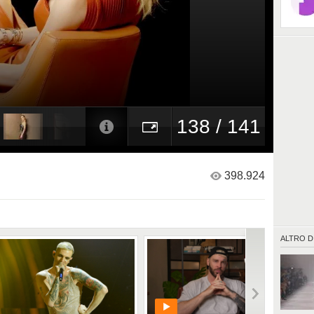
138 / 141
398.924
ALTRO D