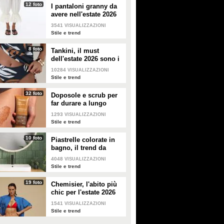
12 foto
I pantaloni granny da
avere nell'estate 2026
3541
VISUALIZZAZIONI
Stile e trend
8 foto
Tankini, il must
dell'estate 2026 sono i
costumi con la canotta
10284
VISUALIZZAZIONI
Stile e trend
32 foto
Doposole e scrub per
far durare a lungo
l'abbronzatura in estate
1293
VISUALIZZAZIONI
Stile e trend
10 foto
Piastrelle colorate in
bagno, il trend da
seguire in casa
4048
VISUALIZZAZIONI
Stile e trend
19 foto
Chemisier, l'abito più
chic per l'estate 2026
1541
VISUALIZZAZIONI
Stile e trend