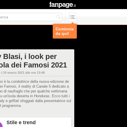
Comincia
da qui!
y Blasi, i look per
sola dei Famosi 2021
 il
10 marzo 2021 alle ore 13:46
asi è la conduttrice della nuova edizione de
dei Famosi, il reality di Canale 5 dedicato a
o di naufraghi che per qualche settimana
u un'isola deserta in Honduras. Ecco tutti i
ndy e griffati sfoggiati dalla presentatrice sul
el programma.
Stile e trend