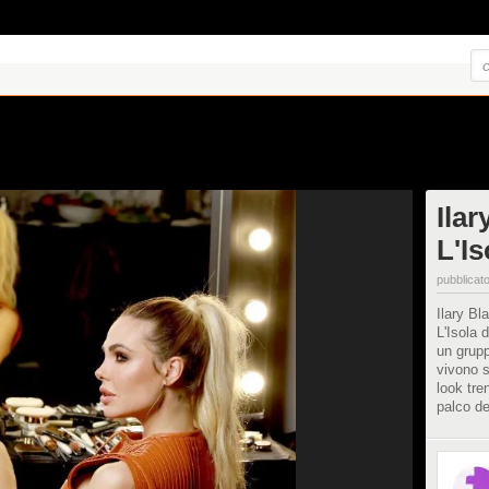
Ilar
L'I
pubblicato
Ilary Bl
L'Isola 
un grupp
vivono s
look tre
palco d