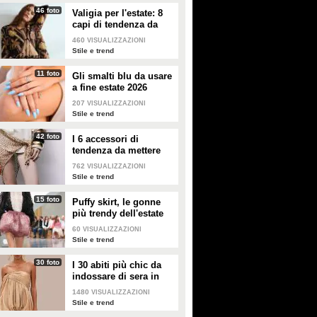
46 foto
Valigia per l'estate: 8
Elodie e Franceska tra
È la "no makeup summer"
capi di tendenza da
topless e bikini, il primo
di Chiara Ferragni: estate
portare in vacanza
460
VISUALIZZAZIONI
servizio fotografico insieme
senza trucco e filtri col viso
Stile e trend
celebra la sensualità
naturale
Elodie e Franceska Nuredini
11 foto
Chiara Ferragni è in Grecia
Gli smalti blu da usare
hanno posato per la prima volta
assieme al compagno José
a fine estate 2026
insieme in un servizio fotografico
Hernandez. Si sta godendo la
207
VISUALIZZAZIONI
"ufficiale". Tra micro bikini,
vacanza all'insegna della
Stile e trend
collant velati e topless, hanno
naturalezza: è la sua "no makeup
lasciato emergere tutta l'innata
summer".
42 foto
sensualità.
I 6 accessori di
tendenza da mettere
nella valigia dell'estate
762
VISUALIZZAZIONI
2026
Stile e trend
15 foto
Puffy skirt, le gonne
più trendy dell'estate
2026 sono quelle a
60
VISUALIZZAZIONI
palloncino
Stile e trend
30 foto
I 30 abiti più chic da
indossare di sera in
estate
1480
VISUALIZZAZIONI
Stile e trend