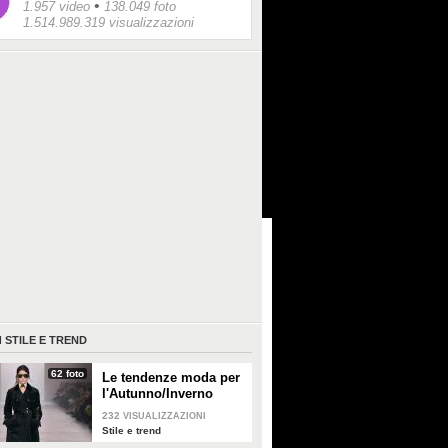
•
1.957 video
138.049 foto
1.514.989.319 visualizzazioni
I
STILE E TREND
62 foto
Le tendenze moda per
l'Autunno/Inverno
2026-2027
232
VISUALIZZAZIONI
Stile e trend