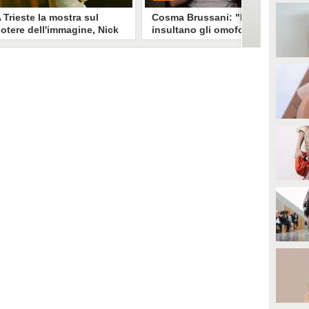
 Trieste la mostra sul
Cosma Brussani: "Mi
otere dell'immagine, Nick
insultano gli omofobi e gli
erioni: "Un look funziona
insicuri, all’inizio
e non devi spiegarlo"
rispondevo ora lascio
andare"
a mostra "Quando il mondo ti
PLAY
uarda" esplora il legame stylist-
elebrity. Un look non è solo
mmagine è racconto, come ha
0
• di
Giusy Dente
piegato a Fanpage.it Nick
erioni.