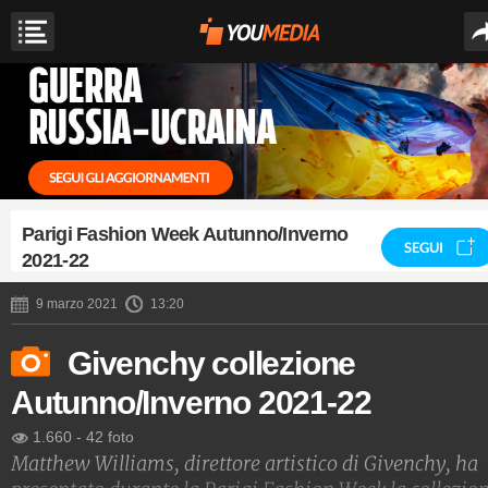
Parigi Fashion Week Autunno/Inverno
SEGUI
2021-22
9 marzo 2021
13:20
Givenchy collezione
Autunno/Inverno 2021-22
1.660
-
42 foto
Matthew Williams, direttore artistico di Givenchy, ha