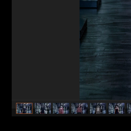
caricato da
Stile e trend