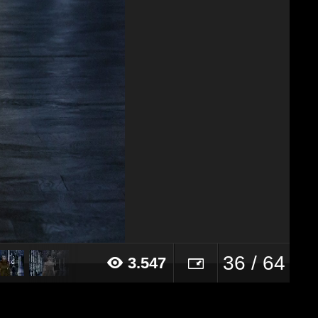
36 / 64
3.547
21 alle ore 10:19