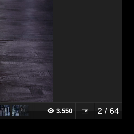
2 / 64
3.550
21 alle ore 10:19