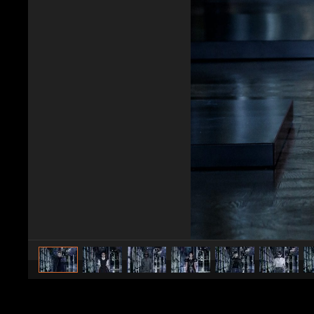
caricato da
Stile e trend