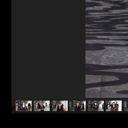
caricato da
donna