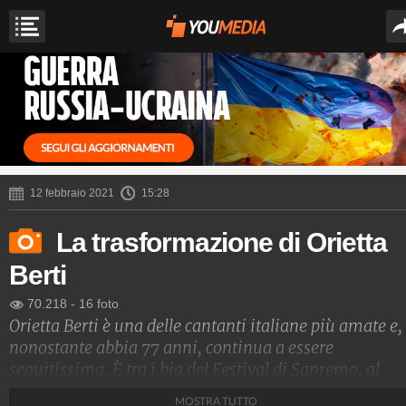
12 febbraio 2021
15:28
La trasformazione di Orietta
Berti
70.218
-
16 foto
Orietta Berti è una delle cantanti italiane più amate e,
nonostante abbia 77 anni, continua a essere
seguitissima. È tra i big del Festival di Sanremo, al
quale partecipa con il brano "Quando ti sei
MOSTRA TUTTO