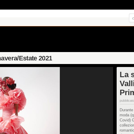
mavera/Estate 2021
La s
Val
Pri
pubblicato
Durante 
moda (qu
Covid) G
collezio
romantic