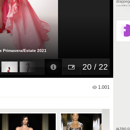
drappeg
vestite 
di flame
di prese
Siviglia.
e Primavera/Estate 2021
20 / 22
1.001
ALTRO D