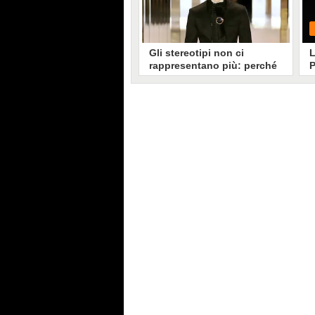
Gli stereotipi non ci
L
rappresentano più: perché
P
ci stupiamo degli uomini
con il rossetto di Fendi?
Nella sfilata couture di Fendi
G
abbiamo visto modelli con le
labbra rosse e abiti da sera color
verde acqua. Una scelta d'impatto
che ha una precisa ispirazione
letteraria (il romanzo Orlando di
Viriginia Woolf) ma che riflette
anche un mutamento in atto da
anni nella società: il superamento
degli stereotipi su cosa sia "da
donna" e cosa sia "da uomo"