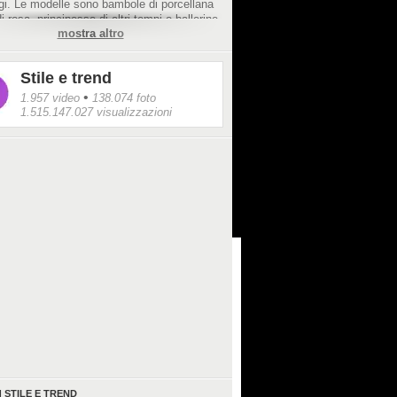
gi. Le modelle sono bambole di porcellana
di rosa, principesse di altri tempi o ballerine
mostra altro
nco con vestiti a pois: non a caso, il video
ntazione è ambientato tra le architetture di
Stile e trend
•
1.957 video
138.074 foto
1.515.147.027 visualizzazioni
I
STILE E TREND