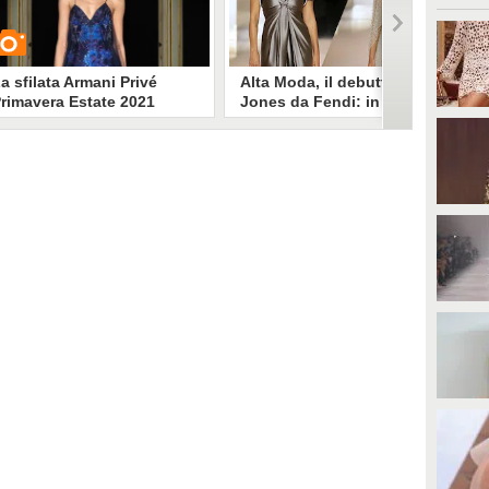
a sfilata Armani Privé
Alta Moda, il debutto di Kim
rimavera Estate 2021
Jones da Fendi: in
passerella Demi Moore e
Kate Moss con la figlia Lila
Nella terza giornata della Paris
UARDA
Fashion Week virtuale ha sfilato
anche la casa di moda romana
Fendi: al fianco di Silvia Venturini
14980
• di
Stile e trend
ora c'è Kim Jones, già designer di
Dior uomo. La collezione di Alta
Moda è un omaggio a Virginia
Woolf e alla Londra di inizio
secolo: mantelli, cappe, ricami
preziosi e stivali. In passerella top
model del calibro di Cara
Delavigne, Naomi Campbell e le
due Moss, madre e figlia