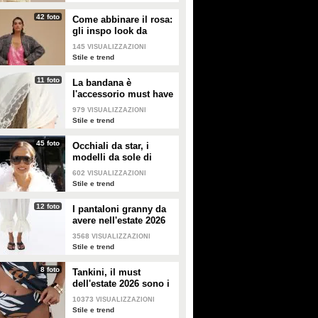
42 foto
Come abbinare il rosa:
gli inspo look da
copiare
145
VISUALIZZAZIONI
Stile e trend
11 foto
La bandana è
l'accessorio must have
dell'estate 2026: i
979
VISUALIZZAZIONI
modelli di tendenza
Stile e trend
45 foto
Occhiali da star, i
modelli da sole di
tendenza per l'estate
602
VISUALIZZAZIONI
2026
Stile e trend
12 foto
I pantaloni granny da
avere nell'estate 2026
3568
VISUALIZZAZIONI
Stile e trend
8 foto
Tankini, il must
dell'estate 2026 sono i
costumi con la canotta
10373
VISUALIZZAZIONI
Stile e trend