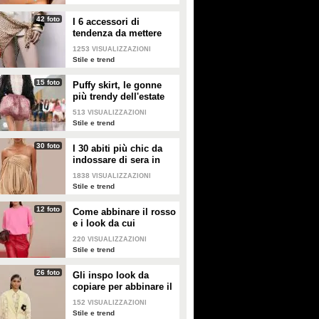
42 foto
I 6 accessori di
tendenza da mettere
nella valigia dell'estate
1253
VISUALIZZAZIONI
2026
Stile e trend
15 foto
Puffy skirt, le gonne
più trendy dell'estate
2026 sono quelle a
513
VISUALIZZAZIONI
palloncino
Stile e trend
30 foto
I 30 abiti più chic da
indossare di sera in
estate
1838
VISUALIZZAZIONI
Stile e trend
12 foto
Come abbinare il rosso
e i look da cui
prendere ispirazione
220
VISUALIZZAZIONI
Stile e trend
26 foto
Gli inspo look da
copiare per abbinare il
giallo
152
VISUALIZZAZIONI
Stile e trend