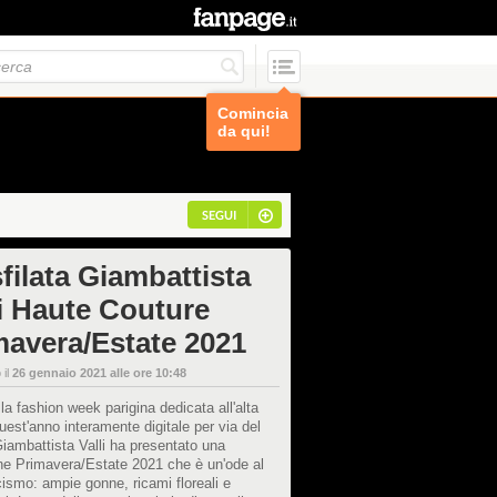
Comincia
da qui!
SEGUI
filata Giambattista
li Haute Couture
mavera/Estate 2021
 il
26 gennaio 2021 alle ore 10:48
la fashion week parigina dedicata all'alta
est'anno interamente digitale per via del
iambattista Valli ha presentato una
ne Primavera/Estate 2021 che è un'ode al
ismo: ampie gonne, ricami floreali e