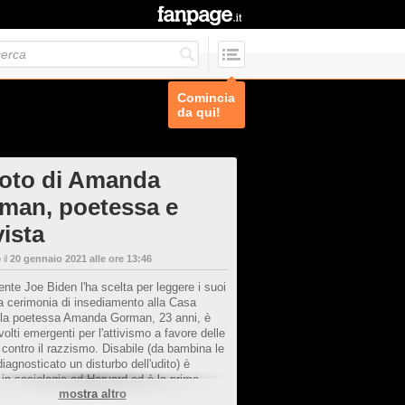
Comincia
da qui!
foto di Amanda
man, poetessa e
vista
 il
20 gennaio 2021 alle ore 13:46
dente Joe Biden l'ha scelta per leggere i suoi
la cerimonia di insediamento alla Casa
 la poetessa Amanda Gorman, 23 anni, è
volti emergenti per l'attivismo a favore delle
contro il razzismo. Disabile (da bambina le
diagnosticato un disturbo dell'udito) è
 in sociologia ad Harvard ed è la prima
mostra altro
ce del prestigioso National Youth Poet