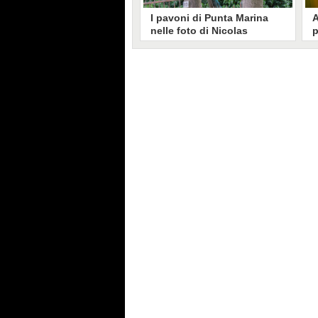
I pavoni di Punta Marina
A
nelle foto di Nicolas
p
Brunetti: "La convivenza è
C
possibile, si lamentano in
s
pochi"
Nicolas Brunetti ha voluto
L
testimoniare la vita coi pavoni di
g
Punta Marina, senza allarmismi.
c
Le sue foto dell'invasione sono
i
state riprese dalla stampa estera.
s
C