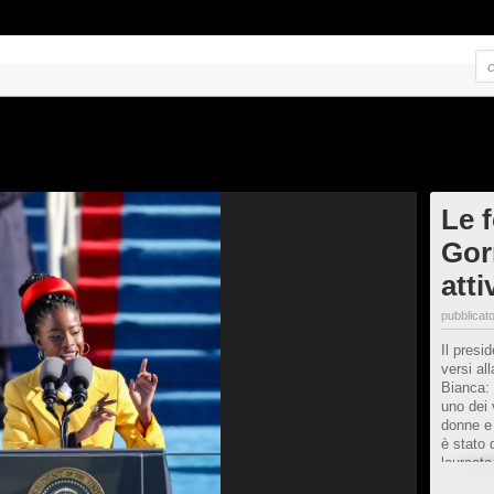
Le 
Gor
atti
pubblicato
Il presi
versi al
Bianca:
uno dei 
donne e 
è stato 
laureata
vincitri