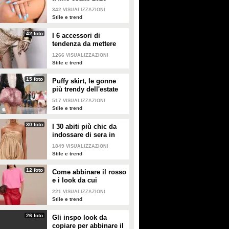
342
VISUALIZZAZIONI
Stile e trend
42 foto
I 6 accessori di
tendenza da mettere
nella valigia dell'estate
1266
VISUALIZZAZIONI
2026
Stile e trend
15 foto
Puffy skirt, le gonne
più trendy dell'estate
2026 sono quelle a
517
VISUALIZZAZIONI
palloncino
Stile e trend
30 foto
I 30 abiti più chic da
indossare di sera in
estate
1849
VISUALIZZAZIONI
Stile e trend
12 foto
Come abbinare il rosso
e i look da cui
prendere ispirazione
221
VISUALIZZAZIONI
Stile e trend
26 foto
Gli inspo look da
copiare per abbinare il