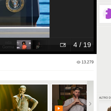
Laureat
4 / 19
13.279
ALTRO D