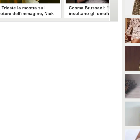
 Trieste la mostra sul
Cosma Brussani: "Mi
otere dell'immagine, Nick
insultano gli omofobi e gli
erioni: "Un look funziona
insicuri, all’inizio
e non devi spiegarlo"
rispondevo ora lascio
andare"
a mostra "Quando il mondo ti
PLAY
uarda" esplora il legame stylist-
elebrity. Un look non è solo
mmagine è racconto, come ha
0
• di
Giusy Dente
piegato a Fanpage.it Nick
erioni.