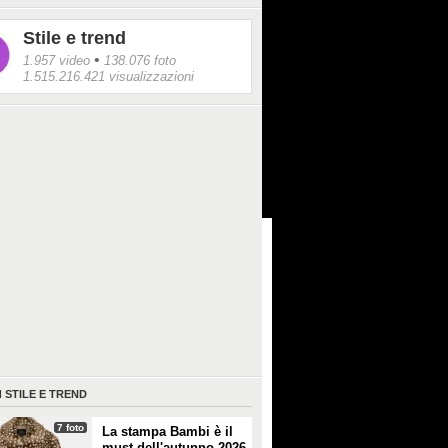
e.
Stile e trend
•
1.957 video
138.076 foto
1.515.216.421 visualizzazioni
I
STILE E TREND
7 foto
La stampa Bambi è il
must dell'autunno 2026