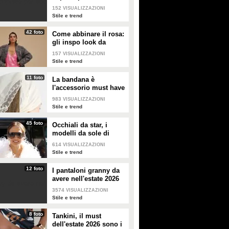
giallo
152
VISUALIZZAZIONI
Stile e trend
42 foto
Come abbinare il rosa:
gli inspo look da
copiare
157
VISUALIZZAZIONI
Stile e trend
11 foto
La bandana è
l'accessorio must have
dell'estate 2026: i
983
VISUALIZZAZIONI
modelli di tendenza
Stile e trend
45 foto
Occhiali da star, i
modelli da sole di
tendenza per l'estate
614
VISUALIZZAZIONI
2026
Stile e trend
12 foto
I pantaloni granny da
avere nell'estate 2026
3574
VISUALIZZAZIONI
Stile e trend
8 foto
Tankini, il must
dell'estate 2026 sono i