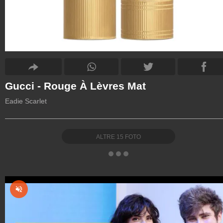
Gucci - Rouge À Lèvres Mat
Eadie Scarlet
ALTRE
15
FOTO