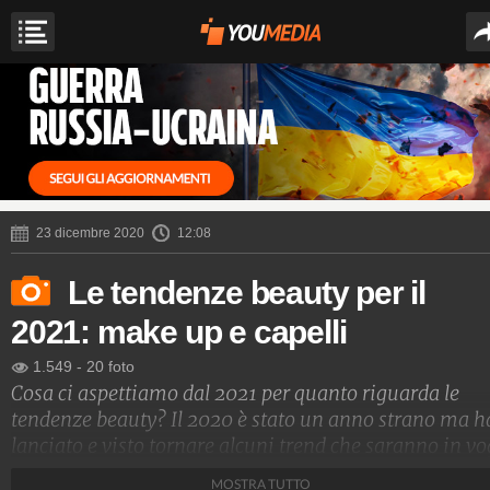
23 dicembre 2020
12:08
Le tendenze beauty per il
2021: make up e capelli
1.549
-
20 foto
Cosa ci aspettiamo dal 2021 per quanto riguarda le
tendenze beauty? Il 2020 è stato un anno strano ma h
lanciato e visto tornare alcuni trend che saranno in v
anche l'anno prossimo, quindi se quest'anno non ave
MOSTRA TUTTO